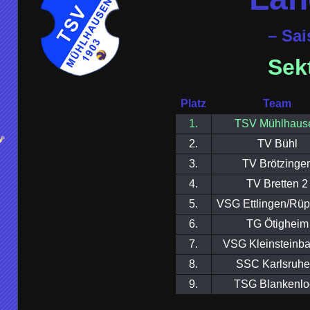
– Sai
Sek
Platz
Team
1.
TSV Mühlhaus
2.
TV Bühl
3.
TV Brötzinge
4.
TV Bretten 2
5.
VSG Ettlingen/Rüp
6.
TG Ötigheim
7.
VSG Kleinsteinba
8.
SSC Karlsruhe
9.
TSG Blankenlo