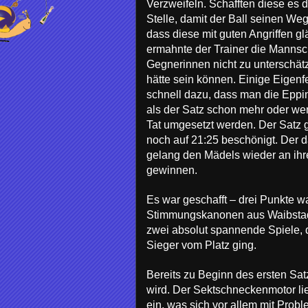
Verzweifeln. Schafften diese es
Stelle, damit der Ball seinen We
dass diese mit guten Angriffen g
ermahnte der Trainer die Mannsch
Gegnerinnen nicht zu unterschätze
hätte sein können. Einige Eigen
schnell dazu, dass man die Eppin
als der Satz schon mehr oder we
Tat umgesetzt werden. Der Satz g
noch auf 21:25 beschönigt. Der d
gelang den Mädels wieder an ihre
gewinnen.
Es war geschafft – drei Punkte 
Stimmungskanonen aus Waibstadt w
zwei absolut spannende Spiele, 
Sieger vom Platz ging.
Bereits zu Beginn des ersten Sa
wird. Der Sektschneckenmotor lie
ein, was sich vor allem mit Pro