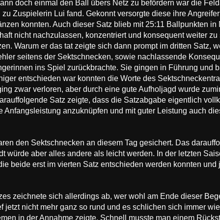
 dann doch einmal den Ball übers Netz zu befördern war die Fe
g zu Zuspielerin Lui fand. Gekonnt versorgte diese ihre Angreif
länzen konnten. Auch dieser Satz blieb mit 25:11 Ballpunkten i
aft nicht nachzulassen, konzentriert und konsequent weiter zu 
n. Warum er das tat zeigte sich dann prompt im dritten Satz, we
fehler seitens der Sektschnecken, sowie nachlassende Konseque
gerinnen ins Spiel zurückbrachte. Sie gingen in Führung und b
niger entschieden war konnten die Worte des Sektschneckentra
ing zwar verloren, aber durch eine gute Aufholjagd wurde zumi
arauffolgende Satz zeigte, dass die Satzabgabe eigentlich vol
 Anfangsleistung anzuknüpfen und mit guter Leistung auch dies
waren den Sektschnecken an diesem Tag gesichert. Das darauff
ürde aber alles andere als leicht werden. In der letzten Sais
die beide erst im vierten Satz entschieden werden konnten und
tzes zeichnete sich allerdings ab, wer wohl am Ende dieser B
f jetzt nicht mehr ganz so rund und es schlichen sich immer wi
blemen in der Annahme zeigte. Schnell musste man einem Rückst