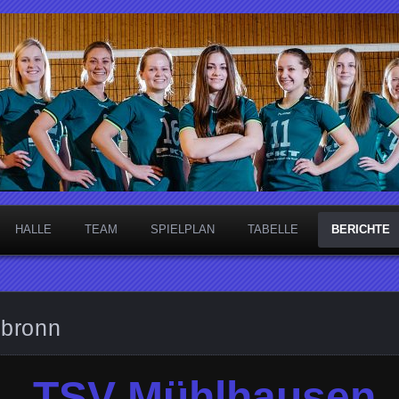
necken
HALLE
TEAM
SPIELPLAN
TABELLE
BERICHTE
nbronn
TSV Mühlhausen