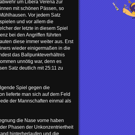
ldabwehr um Libera Verena zur
erinnen mit schönen Pässen, so
n Mühlhausen. Vor jedem Satz
spielen und vor allem die
lcher der letzte in diesem Spiel
nz bei den Angriffen führten
auten diese immer weiter aus. Erst
iners wieder einigermaßen in die
ndest das Ballpunkteverhältnis
lkommen unnötig war, denn es
en Satz deutlich mit 25:11 zu
olgende Spiel gegen die
on lieferte man sich auf dem Feld
 jede der Mannschaften einmal als
egegnung die Nase vorne haben
eder Phasen der Unkonzentriertheit
and hinterherlaufen und die