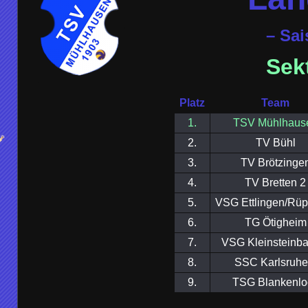
– Sai
Sek
Platz
Team
1.
TSV Mühlhaus
2.
TV Bühl
3.
TV Brötzinge
4.
TV Bretten 2
5.
VSG Ettlingen/Rüp
6.
TG Ötigheim
7.
VSG Kleinsteinba
8.
SSC Karlsruhe
9.
TSG Blankenlo