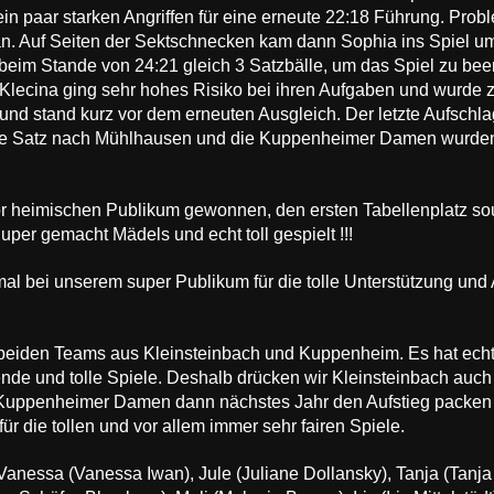
in paar starken Angriffen für eine erneute 22:18 Führung. Pro
an. Auf Seiten der Sektschnecken kam dann Sophia ins Spiel um
 beim Stande von 24:21 gleich 3 Satzbälle, um das Spiel zu b
 Klecina ging sehr hohes Risiko bei ihren Aufgaben und wurde 
nd stand kurz vor dem erneuten Ausgleich. Der letzte Aufschla
tte Satz nach Mühlhausen und die Kuppenheimer Damen wurden 
or heimischen Publikum gewonnen, den ersten Tabellenplatz sou
uper gemacht Mädels und echt toll gespielt !!!
al bei unserem super Publikum für die tolle Unterstützung und
beiden Teams aus Kleinsteinbach und Kuppenheim. Es hat echt
de und tolle Spiele. Deshalb drücken wir Kleinsteinbach auch 
 Kuppenheimer Damen dann nächstes Jahr den Aufstieg packen u
r die tollen und vor allem immer sehr fairen Spiele.
Vanessa (Vanessa Iwan), Jule (Juliane Dollansky), Tanja (Tanja