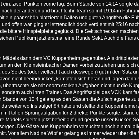
t ein, zwei Punkten vorne lag. Beim Stande von 14:14 sorgte da
e nach der anderen und brachte ihr Team so mit 19:14 in Führun
it ein paar schön platzierten Bällen und guten Angriffen die F
nd offen war, ging er letztendlich doch verdient mit 25:16 na
ie bittere Hinspielpleite geglückt. Die Sektschnecken machte
reichen Publikum jetzt erstmal eine Runde Sekt. Auch die Fans
n Mädels dann dem VC Kuppenheim gegenüber. Als drittplaziert
t um an den Kleinsteinbacher Damen vorbei zu ziehen und sich 
z des Sektes (oder vielleicht auch deswegen) gut in den Satz un
avon nicht beeindrucken, kämpften sich heran und lagen dann s
m, überraschte sie mit enorm starken Aufgaben nicht nur die K
sondern auch ihren Trainer. Das Angriffsspiel des VCK kam fast 
eim Stande von 10:4 gelang es den Gästen die Aufschlagserie zu
da weiter wo Iris aufgehört hatte und stellte die Kuppenheime
 mit tollen Sprungaufgaben für 2 direkte Punkte sorgte, stand e
e Mädels spielten jetzt befreit auf und gerade unser Kücken So
u sorgen. Die Gäste aus Kuppenheim versuchten noch einmal alle
t. Vor allem Nadine Wipfler gelang es immer wieder über die M