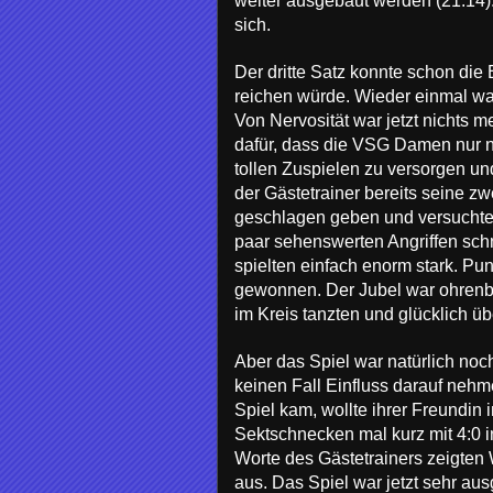
weiter ausgebaut werden (21:14).
sich.
Der dritte Satz konnte schon die 
reichen würde. Wieder einmal war
Von Nervosität war jetzt nichts
dafür, dass die VSG Damen nur n
tollen Zuspielen zu versorgen un
der Gästetrainer bereits seine z
geschlagen geben und versuchten 
paar sehenswerten Angriffen schn
spielten einfach enorm stark. Pun
gewonnen. Der Jubel war ohrenbe
im Kreis tanzten und glücklich üb
Aber das Spiel war natürlich noc
keinen Fall Einfluss darauf nehmen
Spiel kam, wollte ihrer Freundin 
Sektschnecken mal kurz mit 4:0 i
Worte des Gästetrainers zeigten 
aus. Das Spiel war jetzt sehr a