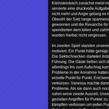
Kleinsteinbach zunächst meist mi
servierte eine druckvolle Aufgab
nicht mehr und Angie gelang es m
Obwohl der Satz lange spannend u
gewonnen und die Revanche für d
spendierten dem tollen und zahl
wurden hierbei nicht vergessen.
Im zweiten Spiel standen unsere
motiviert. Ein Punkt hätte genüg
Die Sektschnecken starteten trot
Führung. Die Gäste ließen sich d
allerdings Iris zum Aufschlag ka
Probleme in der Annahme hatten, 
erzielte Punkt für Punkt. Erst b
verkürzen. Vanessa machte dann 
Probleme. Als sie dann auch noch
nahm seine zweite Auszeit. Unser
gezielten Angriffen für Punkte z
kämpften verbissen um jeden Punk