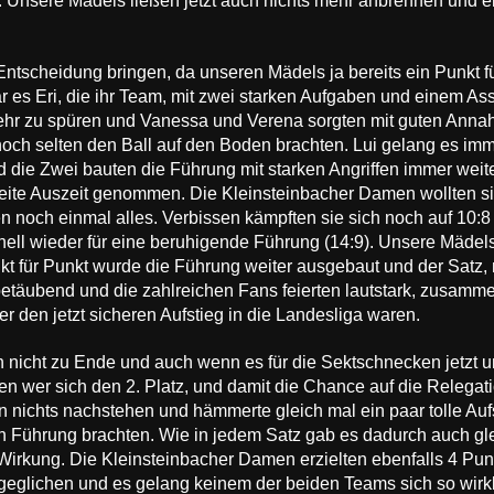
 Unsere Mädels ließen jetzt auch nichts mehr anbrennen und en
Entscheidung bringen, da unseren Mädels ja bereits ein Punkt fü
 es Eri, die ihr Team, mit zwei starken Aufgaben und einem Ass 
 mehr zu spüren und Vanessa und Verena sorgten mit guten Ann
och selten den Ball auf den Boden brachten. Lui gelang es imm
d die Zwei bauten die Führung mit starken Angriffen immer weit
weite Auszeit genommen. Die Kleinsteinbacher Damen wollten si
noch einmal alles. Verbissen kämpften sie sich noch auf 10:8 
ell wieder für eine beruhigende Führung (14:9). Unsere Mädels
kt für Punkt wurde die Führung weiter ausgebaut und der Satz, m
täubend und die zahlreichen Fans feierten lautstark, zusamme
er den jetzt sicheren Aufstieg in die Landesliga waren.
h nicht zu Ende und auch wenn es für die Sektschnecken jetzt u
 wer sich den 2. Platz, und damit die Chance auf die Relegation,
in nichts nachstehen und hämmerte gleich mal ein paar tolle Auf
n Führung brachten. Wie in jedem Satz gab es dadurch auch glei
Wirkung. Die Kleinsteinbacher Damen erzielten ebenfalls 4 Pun
usgeglichen und es gelang keinem der beiden Teams sich so wir