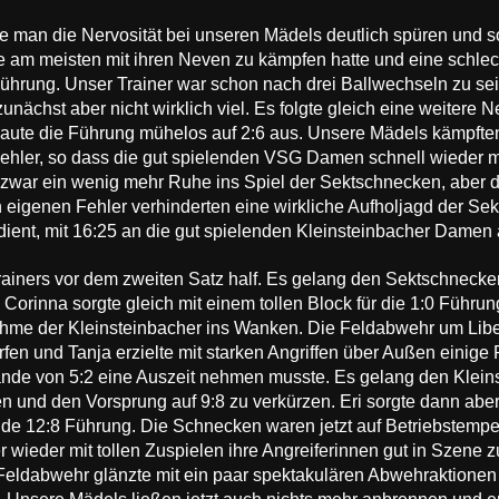
 man die Nervosität bei unseren Mädels deutlich spüren und so 
ie am meisten mit ihren Neven zu kämpfen hatte und eine schl
 Führung. Unser Trainer war schon nach drei Ballwechseln zu s
ächst aber nicht wirklich viel. Es folgte gleich eine weitere 
baute die Führung mühelos auf 2:6 aus. Unsere Mädels kämpften
ehler, so dass die gut spielenden VSG Damen schnell wieder mi
zwar ein wenig mehr Ruhe ins Spiel der Sektschnecken, aber d
en eigenen Fehler verhinderten eine wirkliche Aufholjagd der 
rdient, mit 16:25 an die gut spielenden Kleinsteinbacher Damen
ainers vor dem zweiten Satz half. Es gelang den Sektschnecke
 Corinna sorgte gleich mit einem tollen Block für die 1:0 Führu
ahme der Kleinsteinbacher ins Wanken. Die Feldabwehr um Libe
rfen und Tanja erzielte mit starken Angriffen über Außen einige
Stande von 5:2 eine Auszeit nehmen musste. Es gelang den Kle
 und den Vorsprung auf 9:8 zu verkürzen. Eri sorgte dann aber
nde 12:8 Führung. Die Schnecken waren jetzt auf Betriebstempe
wieder mit tollen Zuspielen ihre Angreiferinnen gut in Szene z
e Feldabwehr glänzte mit ein paar spektakulären Abwehraktione