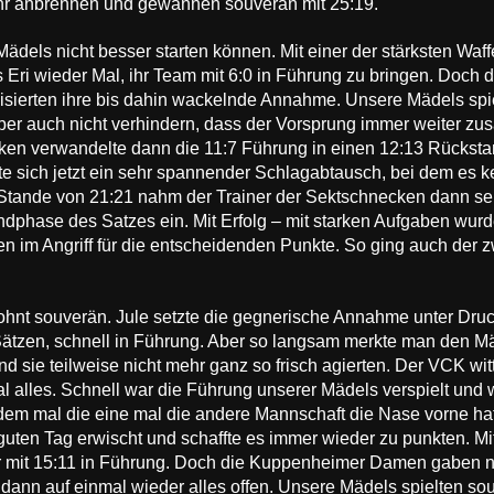
hr anbrennen und gewannen souverän mit 25:19.
 Mädels nicht besser starten können. Mit einer der stärksten Wa
s Eri wieder Mal, ihr Team mit 6:0 in Führung zu bringen. Doc
lisierten ihre bis dahin wackelnde Annahme. Unsere Mädels spie
 aber auch nicht verhindern, dass der Vorsprung immer weiter 
n verwandelte dann die 11:7 Führung in einen 12:13 Rückstan
lte sich jetzt ein sehr spannender Schlagabtausch, bei dem es k
Stande von 21:21 nahm der Trainer der Sektschnecken dann se
dphase des Satzes ein. Mit Erfolg – mit starken Aufgaben wurd
en im Angriff für die entscheidenden Punkte. So ging auch der z
ohnt souverän. Jule setzte die gegnerische Annahme unter Dru
ätzen, schnell in Führung. Aber so langsam merkte man den Mä
d sie teilweise nicht mehr ganz so frisch agierten. Der VCK wit
alles. Schnell war die Führung unserer Mädels verspielt und w
em mal die eine mal die andere Mannschaft die Nase vorne hatte
uten Tag erwischt und schaffte es immer wieder zu punkten. Mit
r mit 15:11 in Führung. Doch die Kuppenheimer Damen gaben ni
dann auf einmal wieder alles offen. Unsere Mädels spielten souve