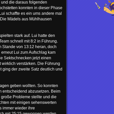
 und die daraus folgenden
chstetten konnten in dieser Phase
Lui schaffte es ein ums andere mal
e. Die Mädels aus Mühlhausen
elten stark auf. Lui hatte den
eam schnell mit 8:2 in Führung.
um Stande von 13:12 heran, doch
nn erneut Lui zum Aufschlag kam
e Sektschnecken jetzt einen
wirklich verstärken. Die Führung
 ging der zweite Satz deutlich und
hlagen geben wollten. So konnten
ch entscheidend abzusetzen. Beim
 große Probleme stellte und die
chten mit einigen sehenswerten
s immer wieder ihre
tlich mit 25:15 gewonnen werden.