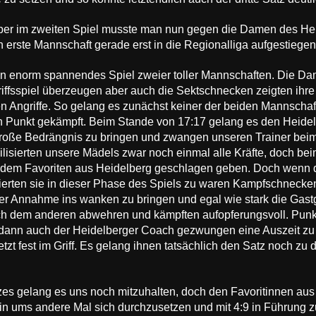
er im zweiten Spiel musste man nun gegen die Damen des Heide
 erste Mannschaft gerade erst in die Regionalliga aufgestiegen
 ein enorm spannendes Spiel zweier toller Mannschaften. Die D
iffsspiel überzeugen aber auch die Sektschnecken zeigten ihre
en Angriffe. So gelang es zunächst keiner der beiden Mannscha
n Punkt gekämpft. Beim Stande von 17:17 gelang es den Heide
große Bedrängnis zu bringen und zwangen unseren Trainer beim
isierten unsere Mädels zwar noch einmal alle Kräfte, doch bei
 dem Favoriten aus Heidelberg geschlagen geben. Doch wenn 
erten sie in dieser Phase des Spiels zu waren Kampfschnecken.
er Annahme ins wanken zu bringen und egal wie stark die Gast
ch dem anderen abwehren und kämpften aufopferungsvoll. Punk
dann auch der Heidelberger Coach gezwungen eine Auszeit zu 
tzt fest im Griff. Es gelang ihnen tatsächlich den Satz noch zu 
es gelang es uns noch mitzuhalten, doch den Favoritinnen aus 
ein ums andere Mal sich durchzusetzen und mit 4:9 in Führung