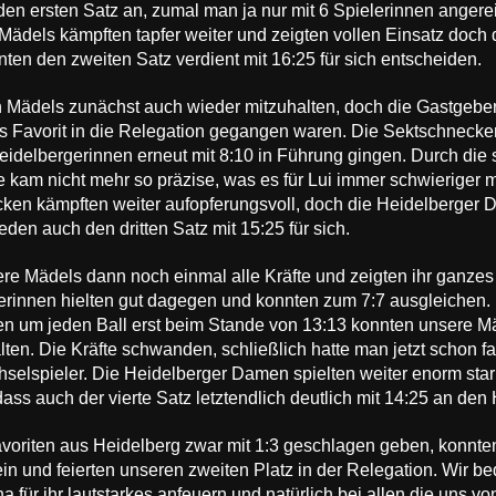
den ersten Satz an, zumal man ja nur mit 6 Spielerinnen angere
Mädels kämpften tapfer weiter und zeigten vollen Einsatz doch
nten den zweiten Satz verdient mit 16:25 für sich entscheiden.
n Mädels zunächst auch wieder mitzuhalten, doch die Gastgeber
ls Favorit in die Relegation gegangen waren. Die Sektschnecken 
eidelbergerinnen erneut mit 8:10 in Führung gingen. Durch die 
kam nicht mehr so präzise, was es für Lui immer schwieriger ma
ken kämpften weiter aufopferungsvoll, doch die Heidelberger D
den auch den dritten Satz mit 15:25 für sich.
sere Mädels dann noch einmal alle Kräfte und zeigten ihr ganze
erinnen hielten gut dagegen und konnten zum 7:7 ausgleichen
sen um jeden Ball erst beim Stande von 13:13 konnten unsere 
ten. Die Kräfte schwanden, schließlich hatte man jetzt schon fa
lspieler. Die Heidelberger Damen spielten weiter enorm stark 
 dass auch der vierte Satz letztendlich deutlich mit 14:25 an den
oriten aus Heidelberg zwar mit 1:3 geschlagen geben, konnten
in und feierten unseren zweiten Platz in der Relegation. Wir b
na für ihr lautstarkes anfeuern und natürlich bei allen die uns