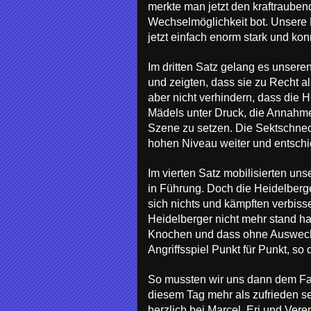
merkte man jetzt den kraftrauben
Wechselmöglichkeit bot. Unsere 
jetzt einfach enorm stark und kon
Im dritten Satz gelang es unsere
und zeigten, dass sie zu Recht a
aber nicht verhindern, dass die H
Mädels unter Druck, die Annahme 
Szene zu setzen. Die Sektschnec
hohen Niveau weiter und entschie
Im vierten Satz mobilisierten un
in Führung. Doch die Heidelberg
sich nichts und kämpften verbis
Heidelberger nicht mehr stand hal
Knochen und dass ohne Auswechse
Angriffsspiel Punkt für Punkt, so
So mussten wir uns dann dem Fav
diesem Tag mehr als zufrieden se
herzlich bei Marcel, Eri und Vere