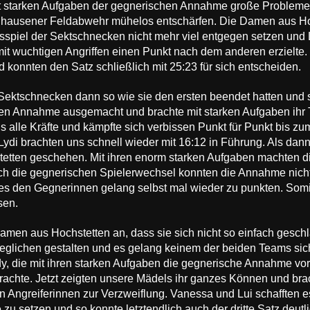
mit starken Aufgaben der gegnerischen Annahme große Probleme
hlhausener Feldabwehr mühelos entschärfen. Die Damen aus Ho
ffsspiel der Sektschnecken nicht mehr viel entgegen setzen und 
e mit wuchtigen Angriffen einen Punkt nach dem anderen erzielt
d konnten den Satz schließlich mit 25:23 für sich entscheiden.
ktschnecken dann so wie sie den ersten beendet hatten und spi
n Annahme ausgemacht und brachte mit starken Aufgaben ihr T
s alle Kräfte und kämpfte sich verbissen Punkt für Punkt bis z
Lydi brachten uns schnell wieder mit 16:12 in Führung. Als da
tten geschehen. Mit ihren enorm starken Aufgaben machten di
 die gegnerischen Spielerwechsel konnten die Annahme nicht 
es den Gegnerinnen gelang selbst mal wieder zu punkten. Somit
sen.
Damen aus Hochstetten an, dass sie sich nicht so einfach gesc
eglichen gestalten und es gelang keinem der beiden Teams si
y, die mit ihren starken Aufgaben die gegnerische Annahme vor
rachte. Jetzt zeigten unsere Mädels ihr ganzes Können und bra
 Angreiferinnen zur Verzweiflung. Vanessa und Lui schafften e
 zu setzen und so konnte letztendlich auch der dritte Satz deu